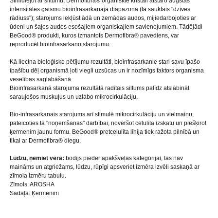
Stimulējot ar siltumu, Dermofibra® organiskie kristāli atstaro augstas
intensitātes gaismu bioinfrasarkanajā diapazonā (tā sauktais "dzīves
rādiuss"); starojums iekļūst ādā un zemādas audos, mijiedarbojoties ar
ūdeni un šajos audos esošajiem organiskajiem savienojumiem. Tādējādi
BeGood® produkti, kuros izmantots Dermofibra® pavediens, var
reproducēt bioinfrasarkano starojumu.
Kā liecina bioloģisko pētījumu rezultāti, bioinfrasarkanie stari savu īpašo
īpašību dēļ organismā ļoti viegli uzsūcas un ir nozīmīgs faktors organisma
veselības saglabāšanā.
Bioinfrasarkanā starojuma rezultātā radītais siltums palīdz atslābināt
saraujošos muskuļus un uzlabo mikrocirkulāciju.
Bio-infrasarkanais starojums arī stimulē mikrocirkulāciju un vielmaiņu,
pateicoties tā "noņemšanas" darbībai, novēršot celulīta izskatu un piešķirot
ķermenim jaunu formu. BeGood® pretcelulīta līnija tiek ražota pilnībā un
tikai ar Dermofibra® diegu.
Lūdzu, ņemiet vērā:
bodijs pieder apakšveļas kategorijai, tas nav
maināms un atgriežams, lūdzu, rūpīgi apsveriet izmēra izvēli saskaņā ar
zīmola izmēru tabulu.
Zīmols: AROSHA
Sadaļa: Ķermenim