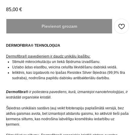
85,00
€
Pievienot grozam
DERMOFIBRA® TEHNOLOĢIJA
Dermofibra® pavedieniem ir daudz unikālu īpašību:
Stimulē mikrocirkulāciju un liekā šķidruma izvadīšanu.
Uzlabo ādas elastību, veicina celulīta likvidēšanu dabiskā veidā.
Ieliktnis, kas izgatavots no īpašas Resistex Silver šķiedras (99,9% tīra
sudraba), nodrošina papildu dabisku antibakteriālu darbību.
Dermofibra®
ir poliestera pavediens, kurā, izmantojot nanotehnoloģijas, ir
iestrādāti organiskie kristāli.
Šķiedras unikālais sastāvs ļauj veikt fototerapiju paplašinātā versijā, bez
aktīva gaismas avota, bet izmantojot atstarotu gaismu, ko aktivizē tieši paša
ķermeņa siltums, kas nodrošina labvēlīgu kosmētisku iedarbību uz
ķermeni.